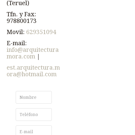
(Teruel)
Tfn. y Fax:
978800173
Movil:
629351094
E-mail:
info@arquitectura
mora.com
|
est.arquitectura.m
ora@hotmail.com